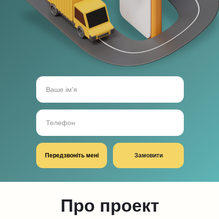
Передзвоніть мені
Замовити
Про проект